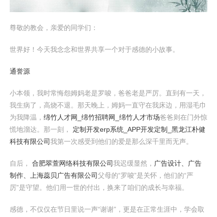
尊敬的教会，亲爱的同学们：
世界好！今天我念念和世界共享一个对于感德的小故事。
通誉源
小本领，我时常悔怨姆妈老是罗唆，爸爸老是严厉。直到有一天，
我生病了，高烧不退。那天晚上，姆妈一直守在我床边，用湿毛巾
为我降温，
绵竹人才网_绵竹招聘网_绵竹人才市场
爸爸则在门外惊
慌地溜达。那一刻，
定制开发erp系统_APP开发定制_黑龙江朴健
科技有限公司
我第一次感受到他们的爱是那么深千里而无声。
自后，
合肥翠萱网络科技有限公司
我迟缓显然，
广告设计、广告
制作、上海蕊贝广告有限公司
父母的“罗唆”是关怀，他们的“严
厉”是守望。他们用一世的付出，换来了咱们的成长与幸福。
感德，不仅仅在节日里说一声“谢谢”，更是在正常生涯中，学会取