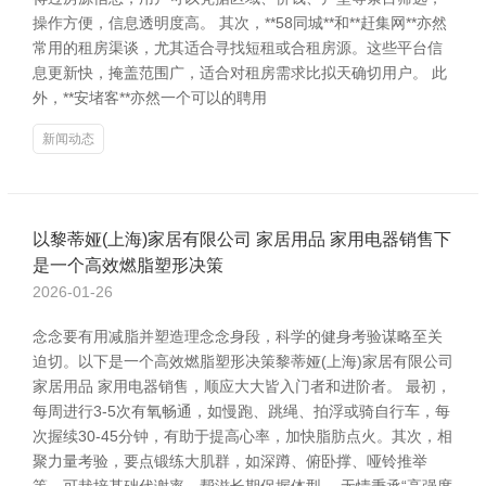
操作方便，信息透明度高。 其次，**58同城**和**赶集网**亦然
常用的租房渠谈，尤其适合寻找短租或合租房源。这些平台信
息更新快，掩盖范围广，适合对租房需求比拟天确切用户。 此
外，**安堵客**亦然一个可以的聘用
新闻动态
以黎蒂娅(上海)家居有限公司 家居用品 家用电器销售下
是一个高效燃脂塑形决策
2026-01-26
念念要有用减脂并塑造理念念身段，科学的健身考验谋略至关
迫切。以下是一个高效燃脂塑形决策黎蒂娅(上海)家居有限公司
家居用品 家用电器销售，顺应大大皆入门者和进阶者。 最初，
每周进行3-5次有氧畅通，如慢跑、跳绳、拍浮或骑自行车，每
次握续30-45分钟，有助于提高心率，加快脂肪点火。其次，相
聚力量考验，要点锻练大肌群，如深蹲、俯卧撑、哑铃推举