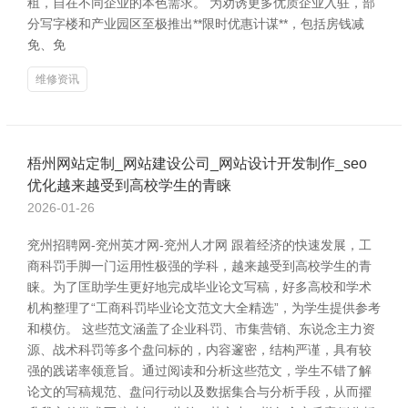
租，自在不同企业的本色需求。 为劝诱更多优质企业入驻，部
分写字楼和产业园区至极推出**限时优惠计谋**，包括房钱减
免、免
维修资讯
梧州网站定制_网站建设公司_网站设计开发制作_seo
优化越来越受到高校学生的青睐
2026-01-26
兖州招聘网-兖州英才网-兖州人才网 跟着经济的快速发展，工
商科罚手脚一门运用性极强的学科，越来越受到高校学生的青
睐。为了匡助学生更好地完成毕业论文写稿，好多高校和学术
机构整理了“工商科罚毕业论文范文大全精选”，为学生提供参考
和模仿。 这些范文涵盖了企业科罚、市集营销、东说念主力资
源、战术科罚等多个盘问标的，内容邃密，结构严谨，具有较
强的践诺率领意旨。通过阅读和分析这些范文，学生不错了解
论文的写稿规范、盘问行动以及数据集合与分析手段，从而擢