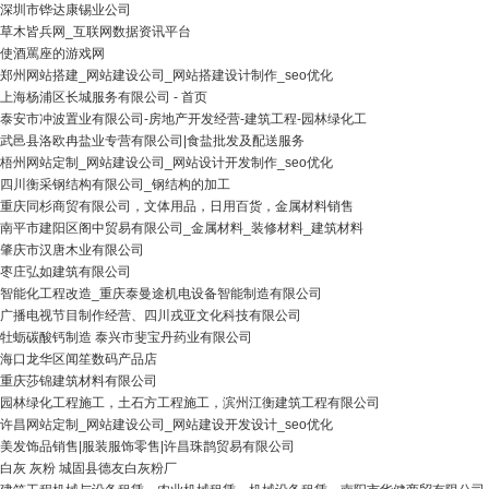
深圳市铧达康锡业公司
草木皆兵网_互联网数据资讯平台
使酒罵座的游戏网
郑州网站搭建_网站建设公司_网站搭建设计制作_seo优化
上海杨浦区长城服务有限公司 - 首页
泰安市冲波置业有限公司-房地产开发经营-建筑工程-园林绿化工
武邑县洛欧冉盐业专营有限公司|食盐批发及配送服务
梧州网站定制_网站建设公司_网站设计开发制作_seo优化
四川衡采钢结构有限公司_钢结构的加工
重庆同杉商贸有限公司，文体用品，日用百货，金属材料销售
南平市建阳区阁中贸易有限公司_金属材料_装修材料_建筑材料
肇庆市汉唐木业有限公司
枣庄弘如建筑有限公司
智能化工程改造_重庆泰曼途机电设备智能制造有限公司
广播电视节目制作经营、四川戎亚文化科技有限公司
牡蛎碳酸钙制造 泰兴市斐宝丹药业有限公司
海口龙华区闻笙数码产品店
重庆莎锦建筑材料有限公司
园林绿化工程施工，土石方工程施工，滨州江衡建筑工程有限公司
许昌网站定制_网站建设公司_网站建设开发设计_seo优化
美发饰品销售|服装服饰零售|许昌珠鹊贸易有限公司
白灰 灰粉 城固县德友白灰粉厂