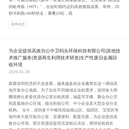
等，可栽培基础代谢率，帮滋长期保握体型。 无情秉承“高强度
间歇考验（HIIT）”，在短时期内达到高效燃脂成果。举例，20
秒冲刺跑+40秒快走，重叠10轮，既
新闻动态
为企业提供高效办公中卫码头环保科技有限公司|其他技
术推广服务|资源再生利用技术研发|生产性废旧金属回
收环境
2026-01-26
跟着深圳经济的不息发展，越来越多的企业遴荐在这一调动高
地开发办公场面。为了自在不同领域企业的需求，深圳各大商
圈现推出多套优质办公室出租房源，涵盖写字楼、聚会办公空
间及孤独办公区域，稳当初创公司、中小企业及大型企业分支
机构。 当今，深圳多个中枢性段如南山区、福田区、宝安区等
地均有大批可租办公室，交通便利、配套完善，为企业提供高
效办公环境。部分房源还提供活泼租出决议，撑持短租或长