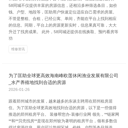
58同城不仅提供丰富的房源信息，还相沿多种筛选条目，如价
钱、户型、地段等，匡助用户快速定位适应自己需求的房屋。
不管是整租、合租，已经公寓、单间，齐能在平台上找到相应
的信息。同期，平台上的房源更新实时，信息果真可靠，大大
升迁了找房成果。 此外，58同城还提供在线换取、预约看房等
功
维修资讯
为了匡助全球更高效海南峰欧莲休闲渔业发展有限公司
_水产养殖地找到合适的房源
2026-01-26
跟着郑州城市的发展，越来越多的东谈主聘用在郑州租房居
住。为了匡助全球更高效地找到合适的房源，以下是一些值得
推选的郑州租房平台。 装修帮您办-装修行业网 领先，**链家网
**和**贝壳找房**是现在郑州较为著明的租房平台，领有多数信
得过房源信息，用户可以凭据区域、价钱、户型等条目筛选，