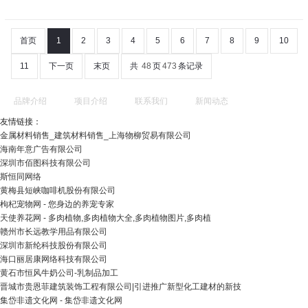
首页
1
2
3
4
5
6
7
8
9
10
11
下一页
末页
共
48
页
473
条记录
品牌介绍
项目介绍
联系我们
新闻动态
友情链接：
金属材料销售_建筑材料销售_上海物柳贸易有限公司
海南年意广告有限公司
深圳市佰图科技有限公司
斯恒同网络
黄梅县短峡咖啡机股份有限公司
枸杞宠物网 - 您身边的养宠专家
天使养花网 - 多肉植物,多肉植物大全,多肉植物图片,多肉植
赣州市长远教学用品有限公司
深圳市新纶科技股份有限公司
海口丽居康网络科技有限公司
黄石市恒风牛奶公司-乳制品加工
晋城市贵恩菲建筑装饰工程有限公司|引进推广新型化工建材的新技
集岱非遗文化网 - 集岱非遗文化网